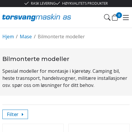
RASK LEVERING
HØYKVALITETS PRODUKTER
0
Hjem
/
Mase
/
Bilmonterte modeller
Bilmonterte modeller
Spesial modeller for montasje i kjøretøy. Camping bil,
heste trasnsport, handelsvogner, militære installasjoner
osv. spør oss om løsninger for ditt behov.
Filter