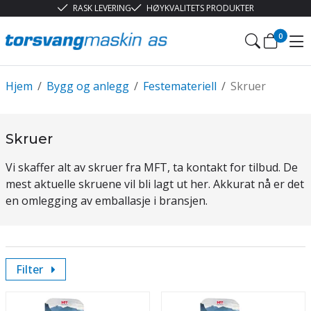
RASK LEVERING
HØYKVALITETS PRODUKTER
0
Hjem
/
Bygg og anlegg
/
Festemateriell
/
Skruer
Skruer
Vi skaffer alt av skruer fra MFT, ta kontakt for tilbud. De
mest aktuelle skruene vil bli lagt ut her. Akkurat nå er det
en omlegging av emballasje i bransjen.
Filter