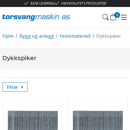
RASK LEVERING
HØYKVALITETS PRODUKTER
0
Hjem
/
Bygg og anlegg
/
Festemateriell
/
Dykkspiker
Dykkspiker
Filter