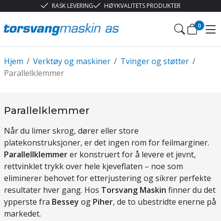
RASK LEVERING
HØYKVALITETS PRODUKTER
0
Hjem
/
Verktøy og maskiner
/
Tvinger og støtter
/
Parallelklemmer
Parallelklemmer
Når du limer skrog, dører eller store
platekonstruksjoner, er det ingen rom for feilmarginer.
Parallellklemmer
er konstruert for å levere et jevnt,
rettvinklet trykk over hele kjeveflaten – noe som
eliminerer behovet for etterjustering og sikrer perfekte
resultater hver gang. Hos
Torsvang Maskin
finner du det
ypperste fra
Bessey
og
Piher
, de to ubestridte enerne på
markedet.