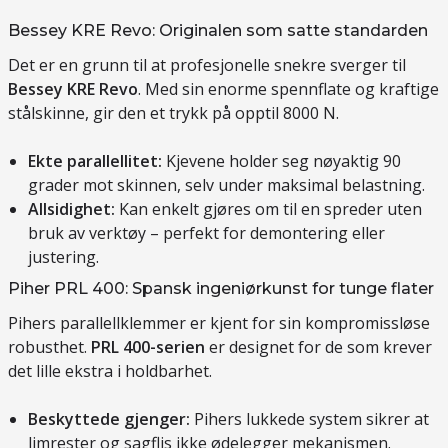
Bessey KRE Revo: Originalen som satte standarden
Det er en grunn til at profesjonelle snekre sverger til
Bessey KRE Revo
. Med sin enorme spennflate og kraftige
stålskinne, gir den et trykk på opptil 8000 N.
Ekte parallellitet:
Kjevene holder seg nøyaktig 90
grader mot skinnen, selv under maksimal belastning.
Allsidighet:
Kan enkelt gjøres om til en spreder uten
bruk av verktøy – perfekt for demontering eller
justering.
Piher PRL 400: Spansk ingeniørkunst for tunge flater
Pihers parallellklemmer er kjent for sin kompromissløse
robusthet.
PRL 400-serien
er designet for de som krever
det lille ekstra i holdbarhet.
Beskyttede gjenger:
Pihers lukkede system sikrer at
limrester og sagflis ikke ødelegger mekanismen.