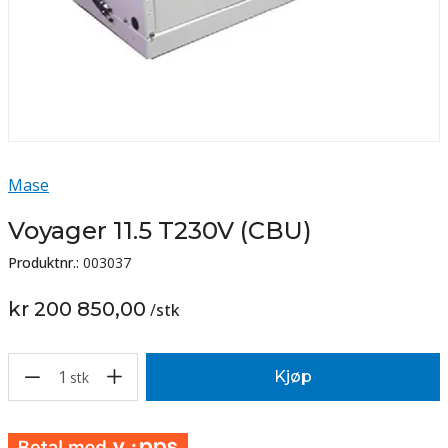
Mase
Voyager 11.5 T230V (CBU)
Produktnr.:
003037
kr 200 850,00
/
stk
1
Kjøp
stk