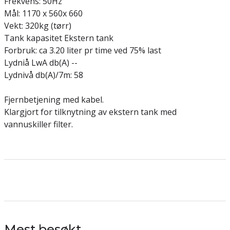
Frekvens: 50Hz
Mål: 1170 x 560x 660
Vekt: 320kg (tørr)
Tank kapasitet Ekstern tank
Forbruk: ca 3.20 liter pr time ved 75% last
Lydniå LwA db(A) --
Lydnivå db(A)/7m: 58
Fjernbetjening med kabel.
Klargjort for tilknytning av ekstern tank med
vannuskiller filter.
Mest besøkt...