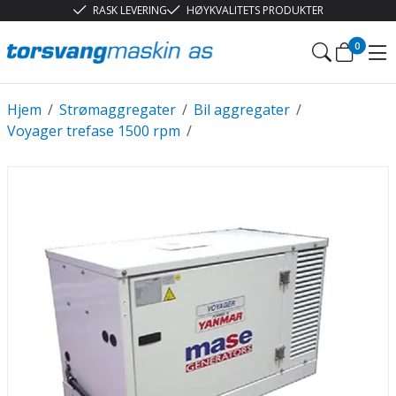
RASK LEVERING
HØYKVALITETS PRODUKTER
0
Hjem
/
Strømaggregater
/
Bil aggregater
/
Voyager trefase 1500 rpm
/