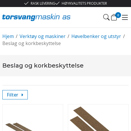
RASK LEVERING
HØYKVALITETS PRODUKTER
0
Hjem
/
Verktøy og maskiner
/
Høvelbenker og utstyr
/
Beslag og korkbeskyttelse
Beslag og korkbeskyttelse
Filter