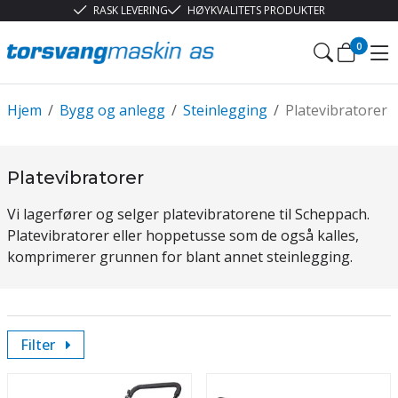
RASK LEVERING
HØYKVALITETS PRODUKTER
0
Hjem
/
Bygg og anlegg
/
Steinlegging
/
Platevibratorer
Platevibratorer
Vi lagerfører og selger platevibratorene til Scheppach.
Platevibratorer eller hoppetusse som de også kalles,
komprimerer grunnen for blant annet steinlegging.
Filter