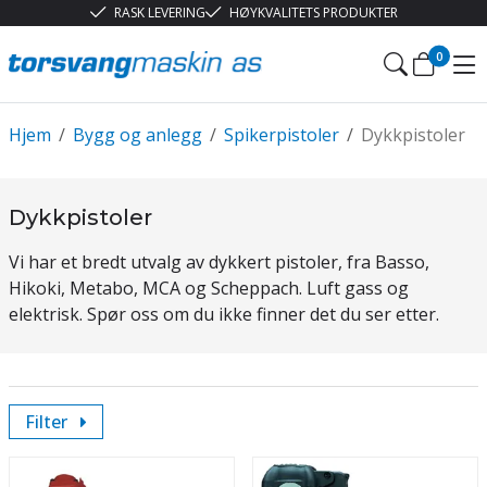
RASK LEVERING
HØYKVALITETS PRODUKTER
0
Hjem
/
Bygg og anlegg
/
Spikerpistoler
/
Dykkpistoler
Dykkpistoler
Vi har et bredt utvalg av dykkert pistoler, fra Basso,
Hikoki, Metabo, MCA og Scheppach. Luft gass og
elektrisk. Spør oss om du ikke finner det du ser etter.
Filter