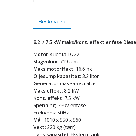
Beskrivelse
8.2 / 7.5 kW maks/kont. effekt enfase Dies
Motor
Kubota D722
Slagvolum:
719 ccm
Maks motorffekt:
16.6 hk
Oljesump kapasitet:
3.2 liter
Generator mase-meccalte
Maks effekt:
8.2 kW
Kont. effekt:
7.5 kW
Spenning:
230V enfase
Frekvens:
50Hz
Mål:
1010 x 550 x 560
Vekt:
220 kg (tørr)
Tank kapasitet
Ekstern tank