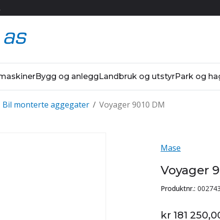
R
 maskiner
Bygg og anlegg
Landbruk og utstyr
Park og ha
Bil monterte aggegater
/
Voyager 9010 DM
Mase
Voyager 
Produktnr.:
00274
kr 181 250,0