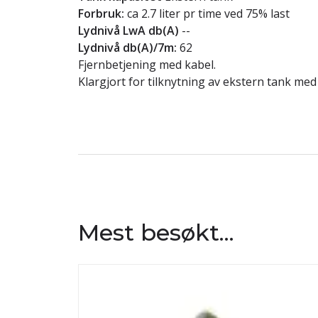
Forbruk:
ca 2.7 liter pr time ved 75% last
Lydnivå LwA db(A)
--
Lydnivå db(A)/7m:
62
Fjernbetjening med kabel.
Klargjort for tilknytning av ekstern tank med v
Mest besøkt...