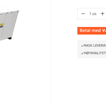
1
stk
RASK LEVERI
HØYKVALITE