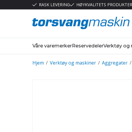
RASK LEVERING
HØYKVALITETS PRODUKTE
Våre varemerker
Reservedeler
Verktøy og
Hjem
/
Verktøy og maskiner
/
Aggregater
/