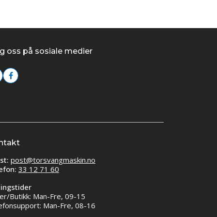
g oss på sosiale medier
ntakt
st:
post@torsvangmaskin.no
efon:
33 12 71 60
ingstider
er/Butikk: Man-Fre, 09-15
efonsupport: Man-Fre, 08-16