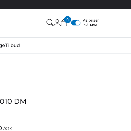
0
Vis priser
inkl. MVA
ge
Tilbud
9010 DM
3
0
/
stk