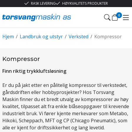
RASK LEVERING
HØYKVALITETS PRODUKTER
0
Hjem
/
Landbruk og utstyr
/
Verksted
/
Kompressor
Kompressor
Finn riktig trykkluftsløsning
Er du på jakt etter en pålitelig kompressor til verkstedet,
gårdsdriften eller hobbyprosjekter? Hos Torsvang
Maskin finner du et bredt utvalg av kompressorer av høy
kvalitet, tilpasset alt fra enkle blåseoppgaver til krevende
industrielt bruk. Vi fører kjente merkevarer som Metabo,
Hikoki, Scheppach, MFT og CP (Chicago Pneumatic), som
alle er kjent for driftssikkerhet og lang levetid.