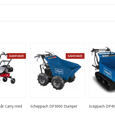
KAMPANJE
KAMPANJE
ebår Carry med
Scheppach DP3000 Dumper
Sceppach DP4