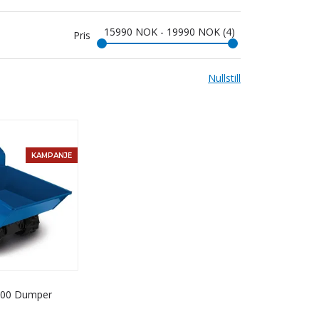
15990
NOK
-
19990
NOK
4
Pris
Nullstill
KAMPANJE
500 Dumper