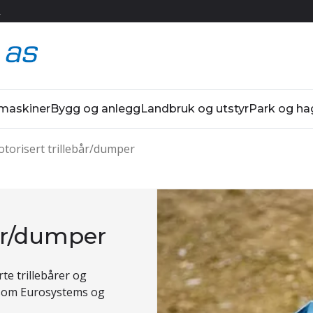
R
 maskiner
Bygg og anlegg
Landbruk og utstyr
Park og ha
torisert trillebår/dumper
bår/dumper
te trillebårer og
 som Eurosystems og