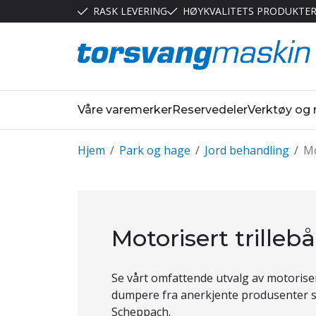
RASK LEVERING
HØYKVALITETS PRODUKTE
Våre varemerker
Reservedeler
Verktøy og
Hjem
/
Park og hage
/
Jord behandling
/
Mo
Motorisert trille
Se vårt omfattende utvalg av motoriser
dumpere fra anerkjente produsenter
Scheppach.