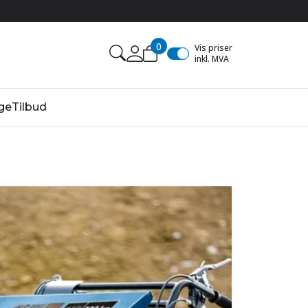
0
Vis priser
inkl. MVA
ge
Tilbud