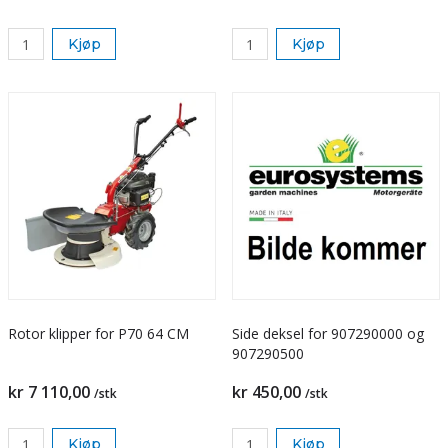
Kjøp
Kjøp
Rotor klipper for P70 64 CM
Side deksel for 907290000 og
907290500
kr 7 110,00
kr 450,00
/stk
/stk
Kjøp
Kjøp