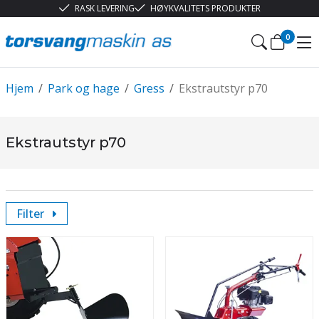
RASK LEVERING
HØYKVALITETS PRODUKTER
0
Hjem
/
Park og hage
/
Gress
/
Ekstrautstyr p70
Ekstrautstyr p70
Filter