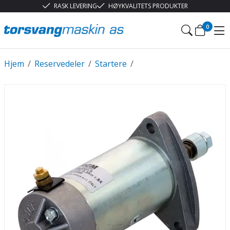
RASK LEVERING
HØYKVALITETS PRODUKTER
0
Hjem
/
Reservedeler
/
Startere
/