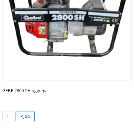
GEBE 2800 SH aggregat
S
k
Kjøp