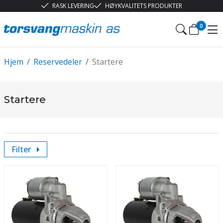
RASK LEVERING
HØYKVALITETS PRODUKTER
0
Hjem
/
Reservedeler
/
Startere
Startere
Filter