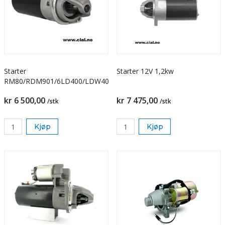
Starter
Starter 12V 1,2kw
RM80/RDM901/6LD400/LDW401
kr 6 500,00
kr 7 475,00
/stk
/stk
Kjøp
Kjøp