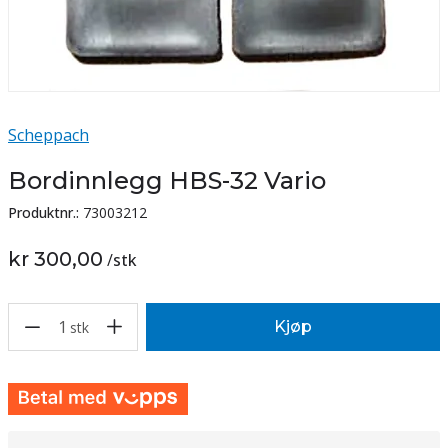
Scheppach
Bordinnlegg HBS-32 Vario
Produktnr.:
73003212
kr 300,00
/
stk
1
Kjøp
stk