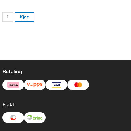
k
Kjøp
Betaling
Frakt