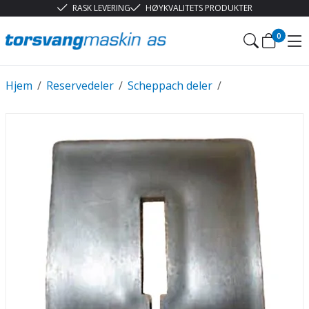
RASK LEVERING
HØYKVALITETS PRODUKTER
0
Hjem
/
Reservedeler
/
Scheppach deler
/