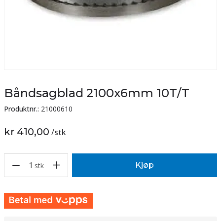
Båndsagblad 2100x6mm 10T/T
Produktnr.:
21000610
kr 410,00
/
stk
1
Kjøp
stk