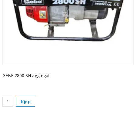
GEBE 2800 SH aggregat
S
k
Kjøp