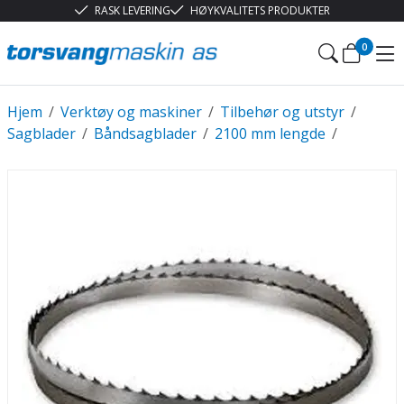
RASK LEVERING
HØYKVALITETS PRODUKTER
0
Hjem
/
Verktøy og maskiner
/
Tilbehør og utstyr
/
Sagblader
/
Båndsagblader
/
2100 mm lengde
/