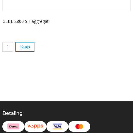
GEBE 2800 SH aggregat
S
k
Kjøp
Betaling