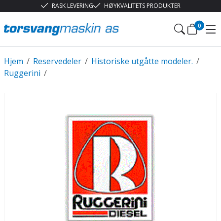
RASK LEVERING
HØYKVALITETS PRODUKTER
0
Hjem
/
Reservedeler
/
Historiske utgåtte modeler.
/
Ruggerini
/