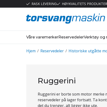
RASK LEVERING
HØYKVALITETS PRODUKTE
Våre varemerker
Reservedeler
Verktøy og
Hjem
/
Reservedeler
/
Historiske utgåtte mo
Ruggerini
Ruggerini er borte som motor merke m
reservedeler på lager fortsatt. Ta kon
det du trenger, alt ligger ikke ute.