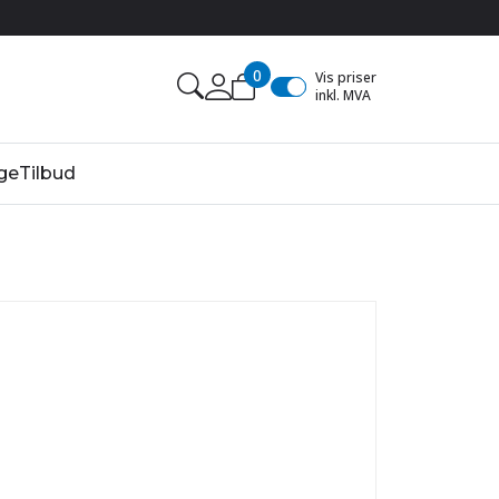
0
Vis priser
inkl. MVA
ge
Tilbud