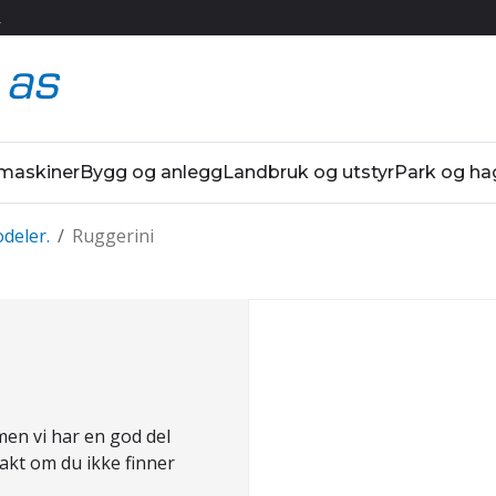
R
 maskiner
Bygg og anlegg
Landbruk og utstyr
Park og ha
deler.
/
Ruggerini
en vi har en god del
takt om du ikke finner