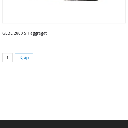
GEBE 2800 SH aggregat
S
k
Kjøp