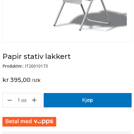
Papir stativ lakkert
Produktnr.:
IT20010173
kr 395,00
/
stk
1
Kjøp
stk