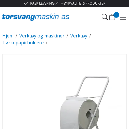
RASK LEVERING
HØYKVALITETS PRODUKTER
0
Hjem
/
Verktøy og maskiner
/
Verktøy
/
Tørkepapirholdere
/