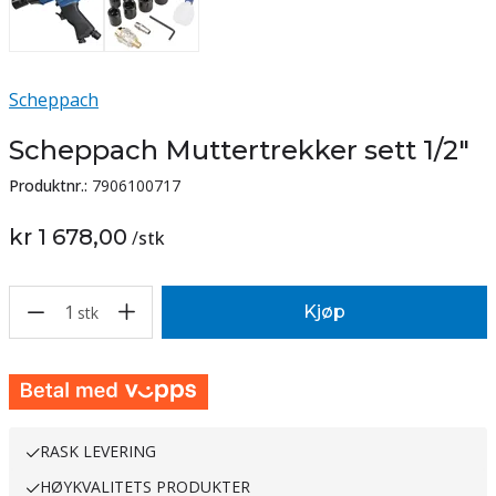
Scheppach
Scheppach Muttertrekker sett 1/2"
Produktnr.:
7906100717
kr 1 678,00
/
stk
1
Kjøp
stk
RASK LEVERING
HØYKVALITETS PRODUKTER