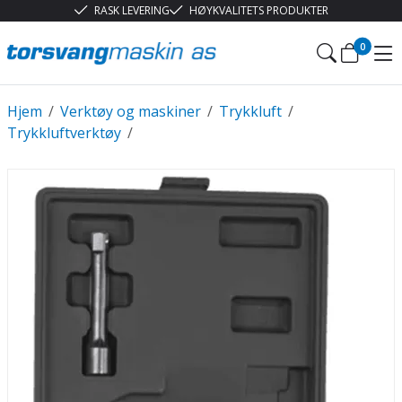
RASK LEVERING
HØYKVALITETS PRODUKTER
0
Hjem
/
Verktøy og maskiner
/
Trykkluft
/
Trykkluftverktøy
/