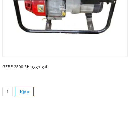
GEBE 2800 SH aggregat
S
k
Kjøp