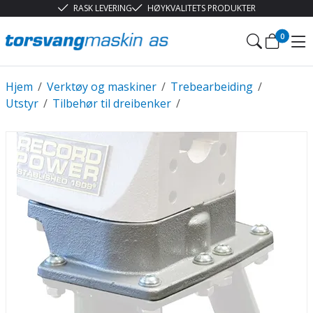
RASK LEVERING
HØYKVALITETS PRODUKTER
0
Hjem
/
Verktøy og maskiner
/
Trebearbeiding
/
Utstyr
/
Tilbehør til dreibenker
/