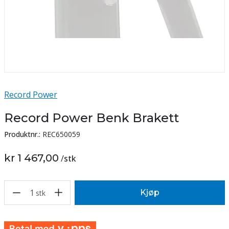
Record Power
Record Power Benk Brakett
Produktnr.:
REC650059
kr 1 467,00
/
stk
1
Kjøp
stk