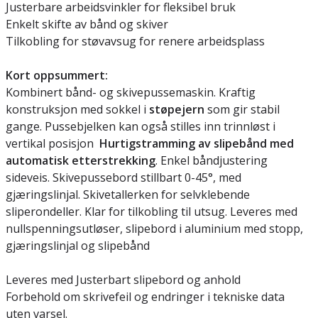
Justerbare arbeidsvinkler for fleksibel bruk
Enkelt skifte av bånd og skiver
Tilkobling for støvavsug for renere arbeidsplass
Kort oppsummert:
Kombinert bånd- og skivepussemaskin. Kraftig
konstruksjon med sokkel i
støpejern
som gir stabil
gange. Pussebjelken kan også stilles inn trinnløst i
vertikal posisjon
Hurtigstramming av slipebånd med
automatisk etterstrekking
. Enkel båndjustering
sideveis. Skivepussebord stillbart 0-45°, med
gjæringslinjal. Skivetallerken for selvklebende
sliperondeller. Klar for tilkobling til utsug. Leveres med
nullspenningsutløser, slipebord i aluminium med stopp,
gjæringslinjal og slipebånd
Leveres med Justerbart slipebord og anhold
Forbehold om skrivefeil og endringer i tekniske data
uten varsel.