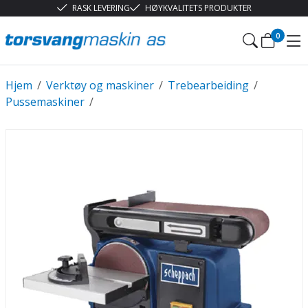
RASK LEVERING
HØYKVALITETS PRODUKTER
0
Hjem
/
Verktøy og maskiner
/
Trebearbeiding
/
Pussemaskiner
/