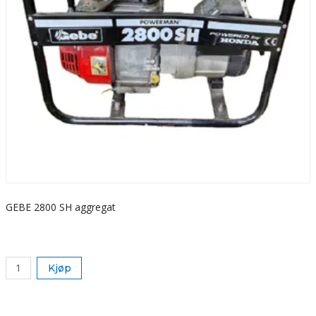
GEBE 2800 SH aggregat
S
k
Kjøp