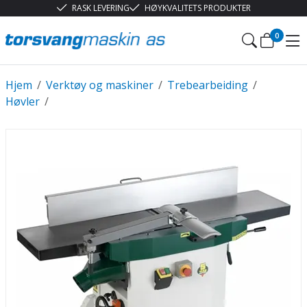
RASK LEVERING
HØYKVALITETS PRODUKTER
0
Hjem
/
Verktøy og maskiner
/
Trebearbeiding
/
Høvler
/