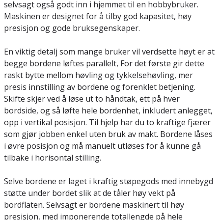
selvsagt også godt inn i hjemmet til en hobbybruker.
Maskinen er designet for å tilby god kapasitet, høy
presisjon og gode bruksegenskaper.
En viktig detalj som mange bruker vil verdsette høyt er at
begge bordene løftes parallelt, For det første gir dette
raskt bytte mellom høvling og tykkelsehøvling, mer
presis innstilling av bordene og forenklet betjening.
Skifte skjer ved å løse ut to håndtak, ett på hver
bordside, og så løfte hele bordenhet, inkludert anlegget,
opp i vertikal posisjon. Til hjelp har du to kraftige fjærer
som gjør jobben enkel uten bruk av makt. Bordene låses
i øvre posisjon og må manuelt utløses for å kunne gå
tilbake i horisontal stilling.
Selve bordene er laget i kraftig støpegods med innebygd
støtte under bordet slik at de tåler høy vekt på
bordflaten. Selvsagt er bordene maskinert til høy
presisjon, med imponerende totallengde på hele