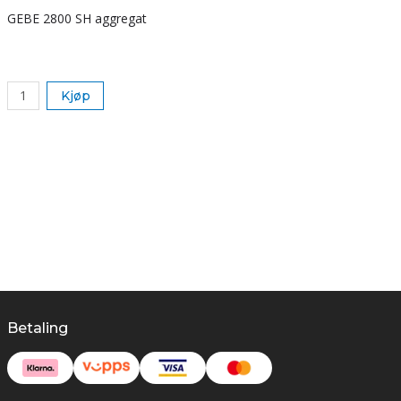
GEBE 2800 SH aggregat
S
k
Kjøp
Betaling