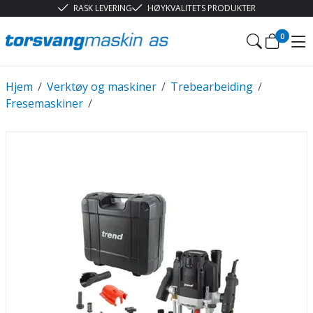
RASK LEVERING
HØYKVALITETS PRODUKTER
0
Hjem
/
Verktøy og maskiner
/
Trebearbeiding
/
Fresemaskiner
/