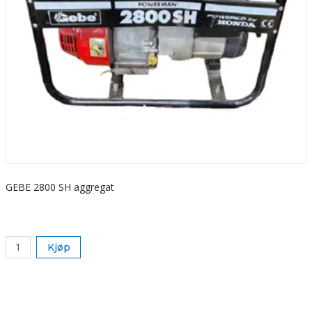
GEBE 2800 SH aggregat
S
k
Kjøp