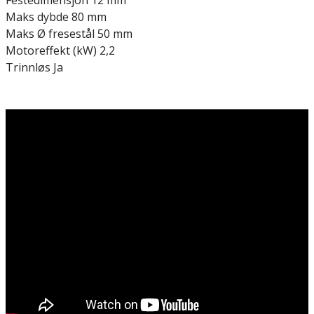
Festedimensjon 12 mm
Maks dybde 80 mm
Maks Ø fresestål 50 mm
Motoreffekt (kW) 2,2
Trinnløs Ja