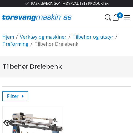
RASK LEVERING
HØYKVALITETS PRODUKTER
0
Hjem
/
Verktøy og maskiner
/
Tilbehør og utstyr
/
Treforming
/
Tilbehør Dreiebenk
Tilbehør Dreiebenk
Filter