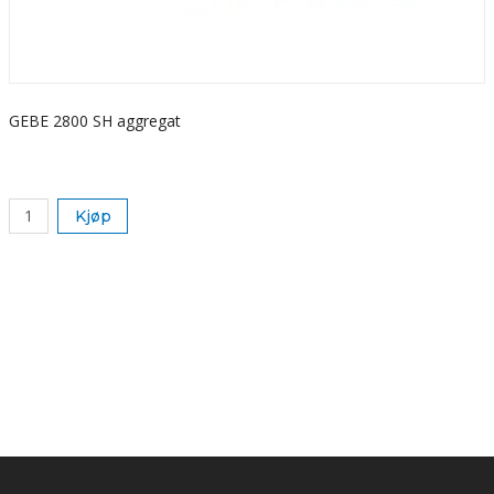
GEBE 2800 SH aggregat
S
k
Kjøp