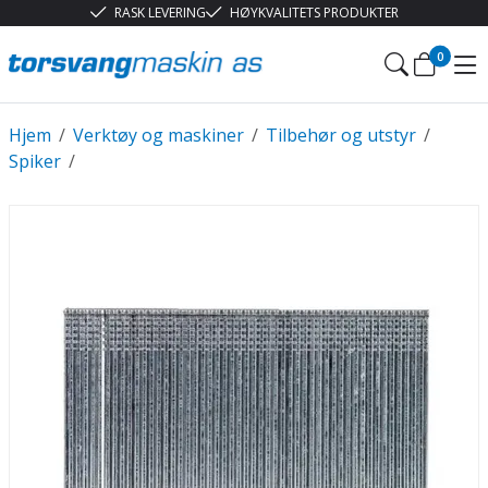
RASK LEVERING
HØYKVALITETS PRODUKTER
0
Hjem
/
Verktøy og maskiner
/
Tilbehør og utstyr
/
Spiker
/