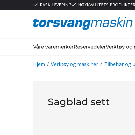
RASK LEVERING
HØYKVALITETS PRODUKTE
Våre varemerker
Reservedeler
Verktøy og
Hjem
/
Verktøy og maskiner
/
Tilbehør og u
Sagblad sett