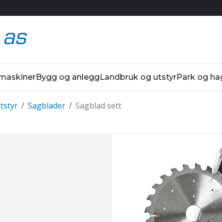
R
 maskiner
Bygg og anlegg
Landbruk og utstyr
Park og ha
tstyr
/
Sagblader
/
Sagblad sett