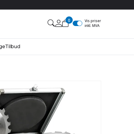
0
Vis priser
inkl. MVA
ge
Tilbud