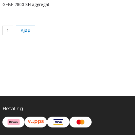
GEBE 2800 SH aggregat
S
k
Kjøp
Betaling