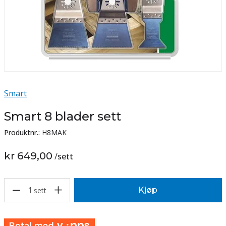
Smart
Smart 8 blader sett
Produktnr.:
H8MAK
kr 649,00
/
sett
1
Kjøp
sett