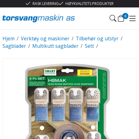
RASK LEVERING
HØYKVALITETS PRODUKTER
0
Hjem
/
Verktøy og maskiner
/
Tilbehør og utstyr
/
Sagblader
/
Multikutt sagblader
/
Sett
/