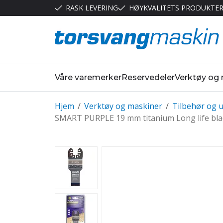
RASK LEVERING
HØYKVALITETS PRODUKTE
Våre varemerker
Reservedeler
Verktøy og
Hjem
/
Verktøy og maskiner
/
Tilbehør og u
SMART PURPLE 19 mm titanium Long life bla