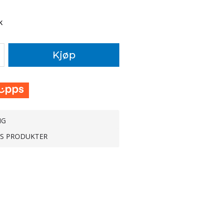
k
Kjøp
NG
TS PRODUKTER