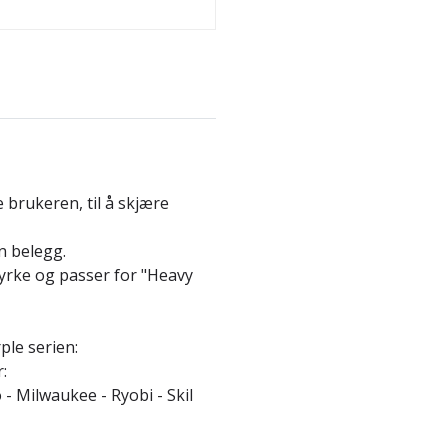
e brukeren, til å skjære
n belegg.
tyrke og passer for "Heavy
le serien:
:
 - Milwaukee - Ryobi - Skil