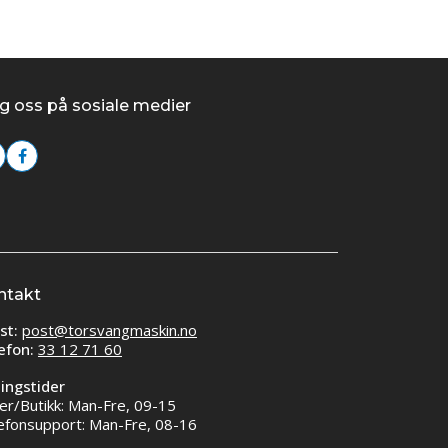
g oss på sosiale medier
ntakt
st:
post@torsvangmaskin.no
efon:
33 12 71 60
ingstider
er/Butikk: Man-Fre, 09-15
efonsupport: Man-Fre, 08-16