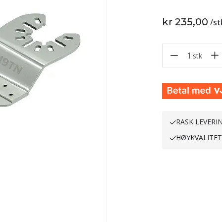
kr 235,00
/
st
1
stk
RASK LEVERI
HØYKVALITE