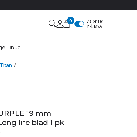
0
Vis priser
inkl. MVA
ge
Tilbud
 Titan
/
URPLE 19 mm
ong life blad 1 pk
1