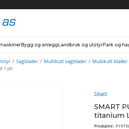
R
 maskiner
Bygg og anlegg
Landbruk og utstyr
Park og ha
tstyr
/
Sagblader
/
Multikutt sagblader
/
Multikutt blader
d 1 pk
Smart
SMART P
titanium L
Produktnr.:
P19TN