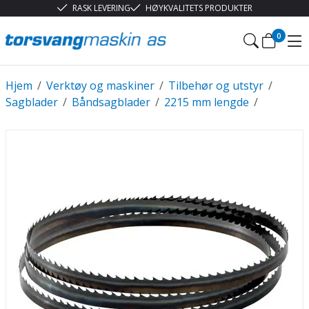
RASK LEVERING
HØYKVALITETS PRODUKTER
0
Hjem
/
Verktøy og maskiner
/
Tilbehør og utstyr
/
Sagblader
/
Båndsagblader
/
2215 mm lengde
/