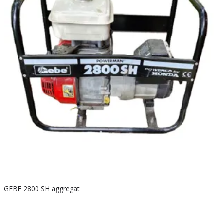
GEBE 2800 SH aggregat
S
k