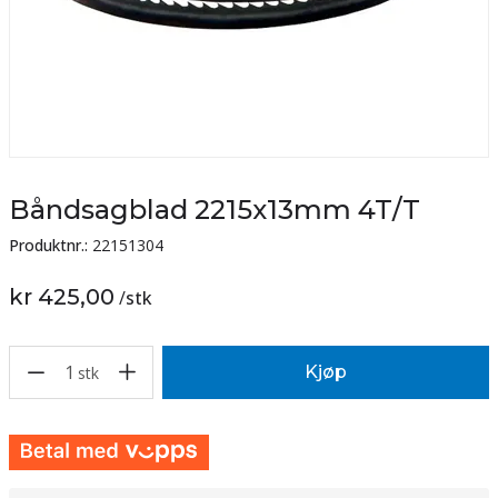
Båndsagblad 2215x13mm 4T/T
Produktnr.:
22151304
kr 425,00
/
stk
1
Kjøp
stk