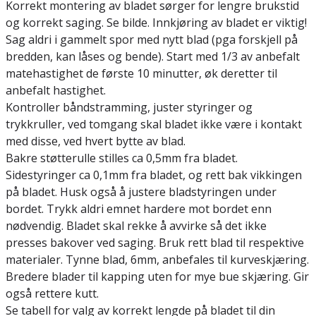
Korrekt montering av bladet sørger for lengre brukstid
og korrekt saging. Se bilde. Innkjøring av bladet er viktig!
Sag aldri i gammelt spor med nytt blad (pga forskjell på
bredden, kan låses og bende). Start med 1/3 av anbefalt
matehastighet de første 10 minutter, øk deretter til
anbefalt hastighet.
Kontroller båndstramming, juster styringer og
trykkruller, ved tomgang skal bladet ikke være i kontakt
med disse, ved hvert bytte av blad.
Bakre støtterulle stilles ca 0,5mm fra bladet.
Sidestyringer ca 0,1mm fra bladet, og rett bak vikkingen
på bladet. Husk også å justere bladstyringen under
bordet. Trykk aldri emnet hardere mot bordet enn
nødvendig. Bladet skal rekke å avvirke så det ikke
presses bakover ved saging. Bruk rett blad til respektive
materialer. Tynne blad, 6mm, anbefales til kurveskjæring.
Bredere blader til kapping uten for mye bue skjæring. Gir
også rettere kutt.
Se tabell for valg av korrekt lengde på bladet til din