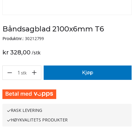
Båndsagblad 2100x6mm T6
Produktnr.:
30212799
kr 328,00
/
stk
1
Kjøp
stk
RASK LEVERING
HØYKVALITETS PRODUKTER