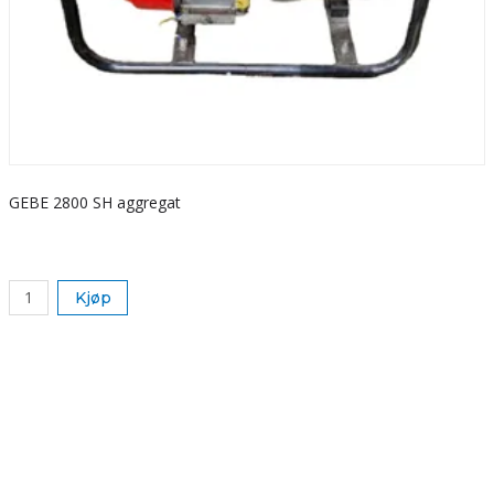
GEBE 2800 SH aggregat
S
k
Kjøp