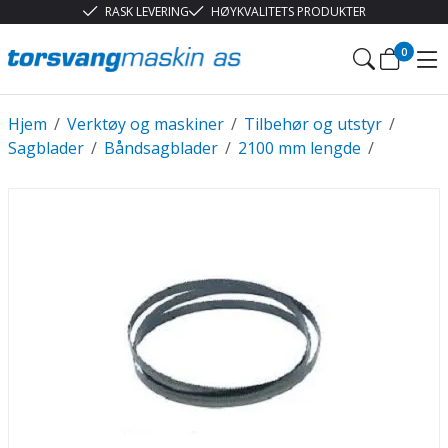
RASK LEVERING
HØYKVALITETS PRODUKTER
0
Hjem
/
Verktøy og maskiner
/
Tilbehør og utstyr
/
Sagblader
/
Båndsagblader
/
2100 mm lengde
/