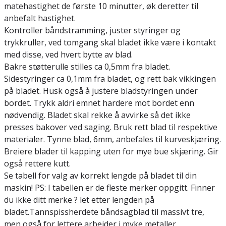
matehastighet de første 10 minutter, øk deretter til
anbefalt hastighet.
Kontroller båndstramming, juster styringer og
trykkruller, ved tomgang skal bladet ikke være i kontakt
med disse, ved hvert bytte av blad.
Bakre støtterulle stilles ca 0,5mm fra bladet.
Sidestyringer ca 0,1mm fra bladet, og rett bak vikkingen
på bladet. Husk også å justere bladstyringen under
bordet. Trykk aldri emnet hardere mot bordet enn
nødvendig. Bladet skal rekke å avvirke så det ikke
presses bakover ved saging. Bruk rett blad til respektive
materialer. Tynne blad, 6mm, anbefales til kurveskjæring.
Breiere blader til kapping uten for mye bue skjæring. Gir
også rettere kutt.
Se tabell for valg av korrekt lengde på bladet til din
maskin! PS: I tabellen er de fleste merker oppgitt. Finner
du ikke ditt merke ? let etter lengden på
bladet.Tannspissherdete båndsagblad til massivt tre,
men også for lettere arbeider i myke metaller,