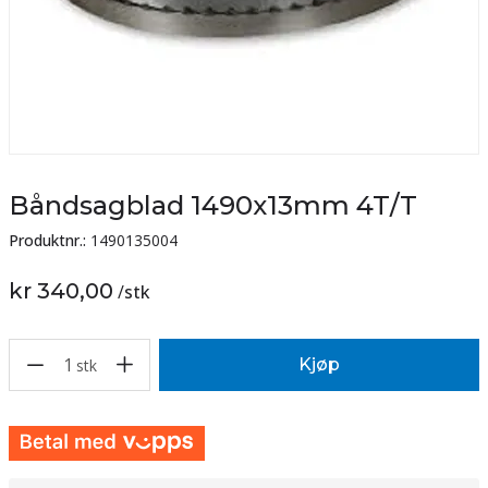
Båndsagblad 1490x13mm 4T/T
Produktnr.:
1490135004
kr 340,00
/
stk
1
Kjøp
stk