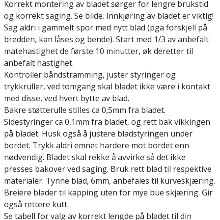
Korrekt montering av bladet sørger for lengre brukstid
og korrekt saging. Se bilde. Innkjøring av bladet er viktig!
Sag aldri i gammelt spor med nytt blad (pga forskjell på
bredden, kan låses og bende). Start med 1/3 av anbefalt
matehastighet de første 10 minutter, øk deretter til
anbefalt hastighet.
Kontroller båndstramming, juster styringer og
trykkruller, ved tomgang skal bladet ikke være i kontakt
med disse, ved hvert bytte av blad.
Bakre støtterulle stilles ca 0,5mm fra bladet.
Sidestyringer ca 0,1mm fra bladet, og rett bak vikkingen
på bladet. Husk også å justere bladstyringen under
bordet. Trykk aldri emnet hardere mot bordet enn
nødvendig. Bladet skal rekke å avvirke så det ikke
presses bakover ved saging. Bruk rett blad til respektive
materialer. Tynne blad, 6mm, anbefales til kurveskjæring.
Breiere blader til kapping uten for mye bue skjæring. Gir
også rettere kutt.
Se tabell for valg av korrekt lengde på bladet til din