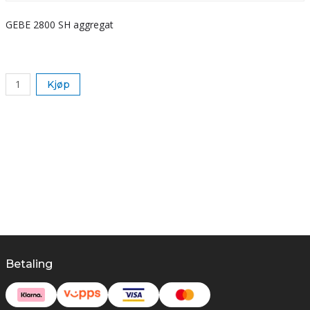
GEBE 2800 SH aggregat
S
k
Kjøp
Betaling