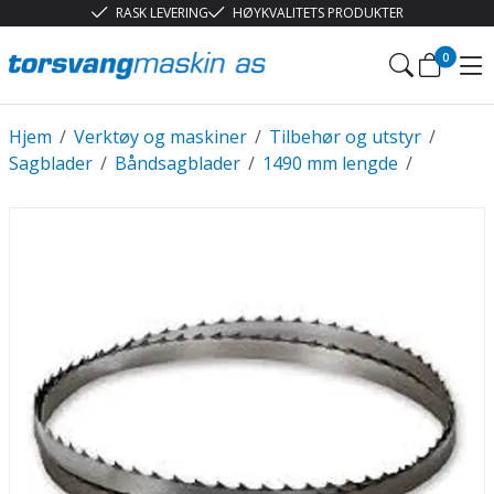
RASK LEVERING
HØYKVALITETS PRODUKTER
0
Hjem
/
Verktøy og maskiner
/
Tilbehør og utstyr
/
Sagblader
/
Båndsagblader
/
1490 mm lengde
/