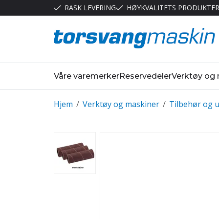
RASK LEVERING
HØYKVALITETS PRODUKTE
Våre varemerker
Reservedeler
Verktøy og
Hjem
/
Verktøy og maskiner
/
Tilbehør og u