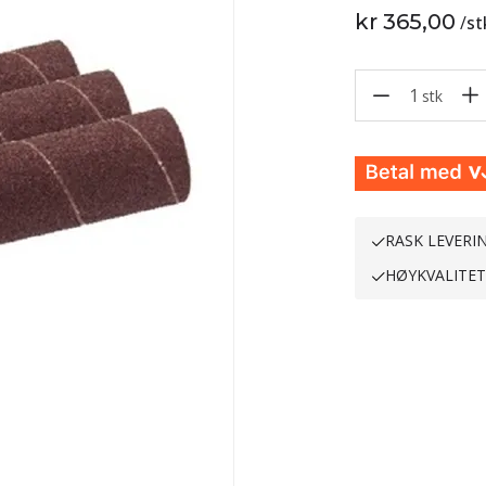
kr 365,00
/
st
1
stk
RASK LEVERI
HØYKVALITE