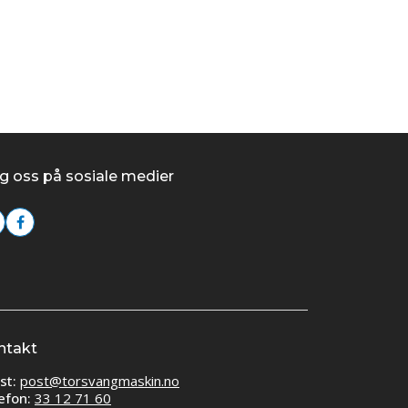
g oss på sosiale medier
ntakt
st:
post@torsvangmaskin.no
efon:
33 12 71 60