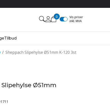
0
Vis priser
inkl. MVA
ge
Tilbud
0
/
Sheppach Slipehylse Ø51mm K-120 3st
 Slipehylse Ø51mm
01711