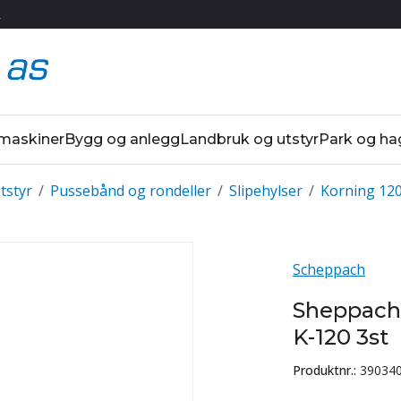
R
 maskiner
Bygg og anlegg
Landbruk og utstyr
Park og ha
tstyr
/
Pussebånd og rondeller
/
Slipehylser
/
Korning 12
Scheppach
Sheppach
K-120 3st
Produktnr.:
39034