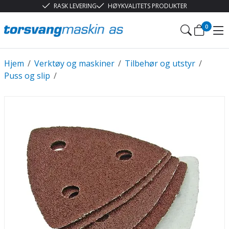
RASK LEVERING
HØYKVALITETS PRODUKTER
0
Hjem
/
Verktøy og maskiner
/
Tilbehør og utstyr
/
Puss og slip
/