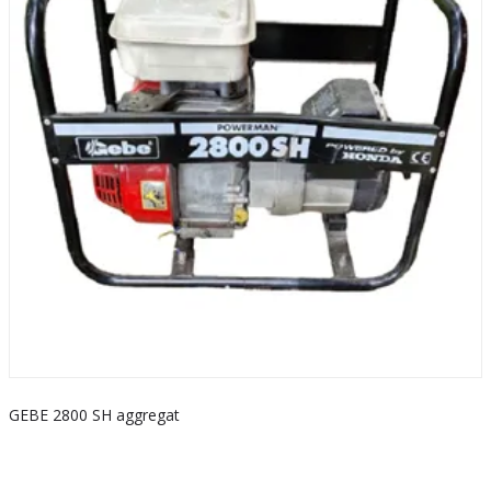
GEBE 2800 SH aggregat
S
k