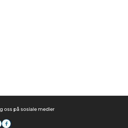
Scheppach Bånd
kr 2 495,00
/stk
Kjøp
g oss på sosiale medier