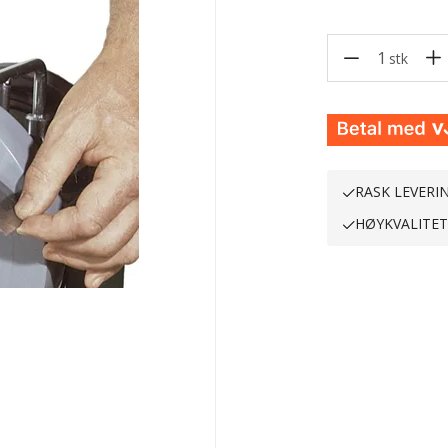
1
stk
RASK LEVERI
HØYKVALITE