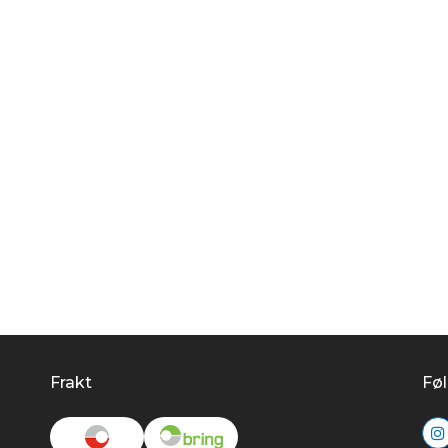
Frakt
Føl