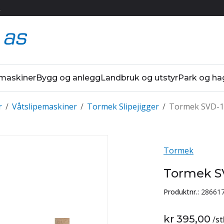
R
 maskiner
Bygg og anlegg
Landbruk og utstyr
Park og ha
r
/
Våtslipemaskiner
/
Tormek Slipejigger
/
Tormek SVD-11
Tormek
Tormek SV
Produktnr.:
28661
kr 395,00
/
st