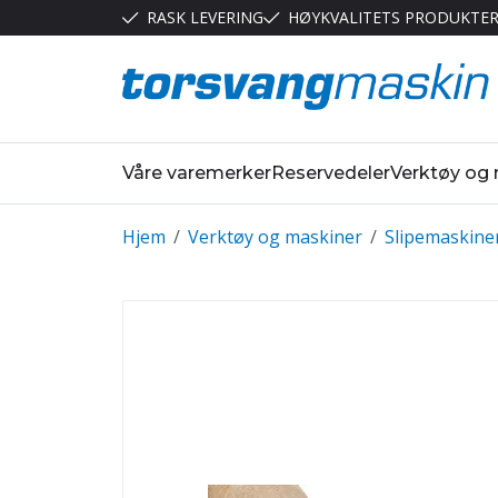
RASK LEVERING
HØYKVALITETS PRODUKTE
Våre varemerker
Reservedeler
Verktøy og
Hjem
/
Verktøy og maskiner
/
Slipemaskine