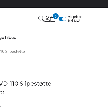
0
Vis priser
inkl. MVA
ge
Tilbud
0 Slipestøtte
D-110 Slipestøtte
767
k