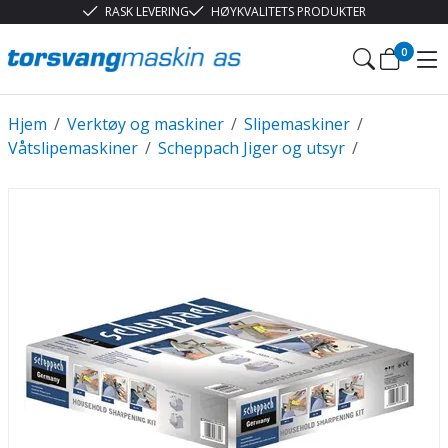
RASK LEVERING
HØYKVALITETS PRODUKTER
0
Hjem
/
Verktøy og maskiner
/
Slipemaskiner
/
Våtslipemaskiner
/
Scheppach Jiger og utsyr
/