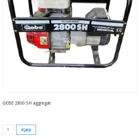
GEBE 2800 SH aggregat
S
k
Kjøp