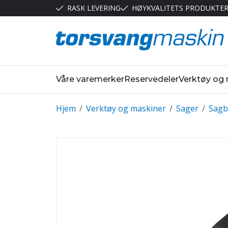
RASK LEVERING
HØYKVALITETS PRODUKTE
Våre varemerker
Reservedeler
Verktøy og
Hjem
/
Verktøy og maskiner
/
Sager
/
Sagb