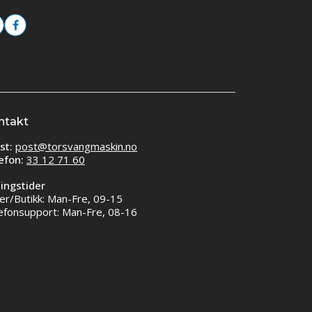
ntakt
st:
post@torsvangmaskin.no
efon:
33 12 71 60
ingstider
er/Butikk: Man-Fre, 09-15
efonsupport: Man-Fre, 08-16