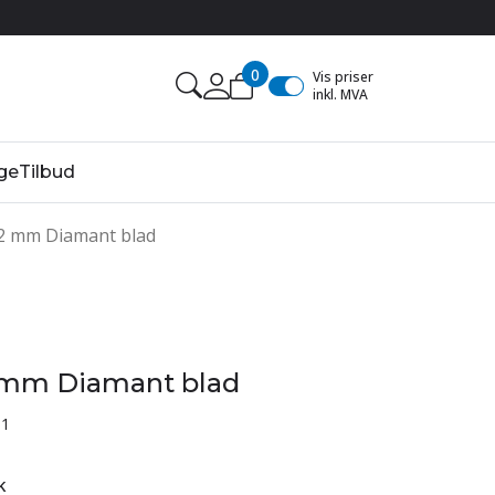
0
Vis priser
inkl. MVA
ge
Tilbud
2 mm Diamant blad
 mm Diamant blad
1
k