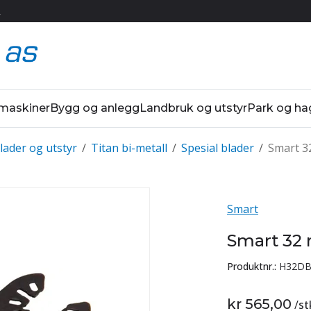
R
 maskiner
Bygg og anlegg
Landbruk og utstyr
Park og ha
lader og utstyr
/
Titan bi-metall
/
Spesial blader
/
Smart 3
Smart
Smart 32
Produktnr.:
H32DB
kr 565,00
/
st