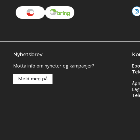
Nyhetsbrev
Ko
Motta info om nyheter og kampanjer?
Epo
Tel
Meld meg på
Åpn
Lag
Tel