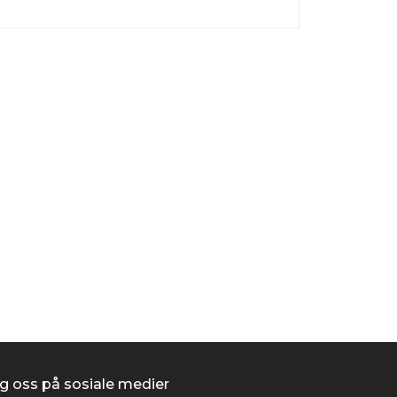
Scheppach Bånd
kr 2 495,00
/stk
Kjøp
g oss på sosiale medier