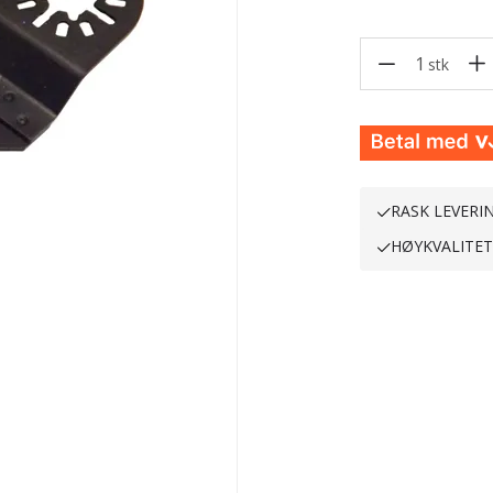
1
stk
RASK LEVERI
HØYKVALITE