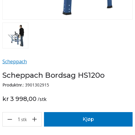
Scheppach
Scheppach Bordsag HS120o
Produktnr.:
3901302915
kr 3 998,00
/
stk
1
Kjøp
stk