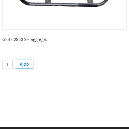
GEBE 2800 SH aggregat
S
k
Kjøp