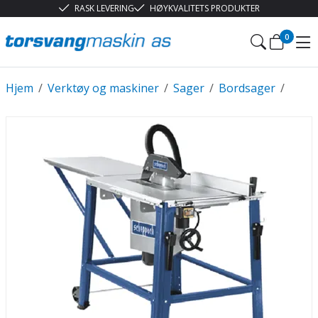
RASK LEVERING
HØYKVALITETS PRODUKTER
0
Hjem
/
Verktøy og maskiner
/
Sager
/
Bordsager
/