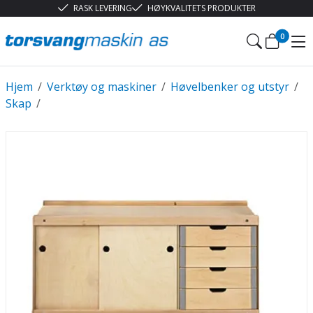
RASK LEVERING
HØYKVALITETS PRODUKTER
0
Hjem
/
Verktøy og maskiner
/
Høvelbenker og utstyr
/
Skap
/