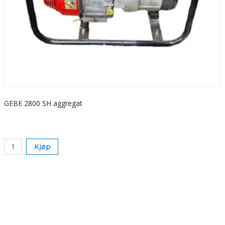
GEBE 2800 SH aggregat
S
k
Kjøp