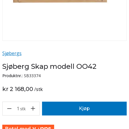
Sjøbergs
Sjøberg Skap modell OO42
Produktnr.:
SB33374
kr 2 168,00
/
stk
1
Kjøp
stk