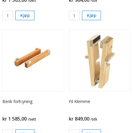
kr 1 503,00
kr 964,00
/sett
/stk
Kjøp
Kjøp
Benk forh:yning
Fil Klemme
kr 1 585,00
kr 849,00
/sett
/stk