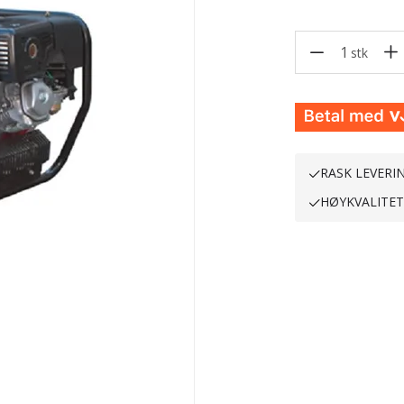
1
stk
RASK LEVERI
HØYKVALITE