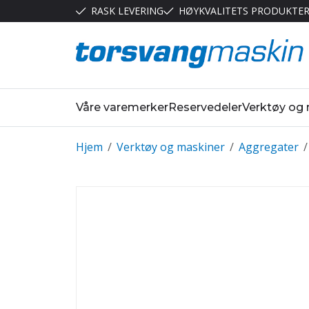
RASK LEVERING
HØYKVALITETS PRODUKTE
Våre varemerker
Reservedeler
Verktøy og
Hjem
/
Verktøy og maskiner
/
Aggregater
/