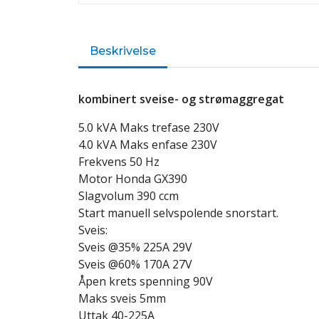
Beskrivelse
kombinert sveise- og strømaggregat
5.0 kVA Maks trefase 230V
4.0 kVA Maks enfase 230V
Frekvens 50 Hz
Motor Honda GX390
Slagvolum 390 ccm
Start manuell selvspolende snorstart.
Sveis:
Sveis @35% 225A 29V
Sveis @60% 170A 27V
Åpen krets spenning 90V
Maks sveis 5mm
Uttak 40-225A