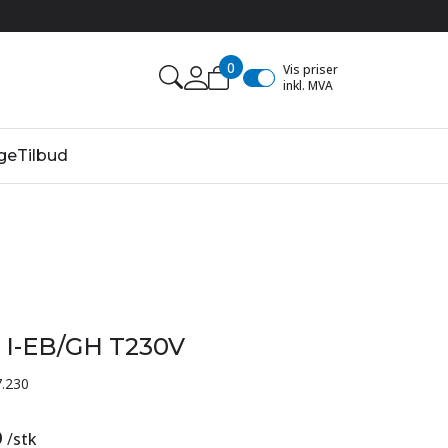
0
Vis priser
inkl. MVA
ge
Tilbud
 I-EB/GH T230V
.230
0
/
stk