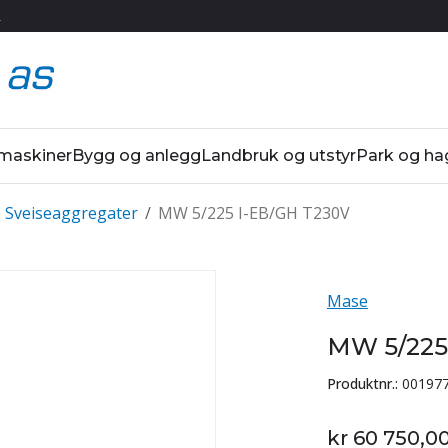
R
 maskiner
Bygg og anlegg
Landbruk og utstyr
Park og ha
Sveiseaggregater
/
MW 5/225 I-EB/GH T230V
Mase
MW 5/225
Produktnr.:
001977
kr 60 750,0