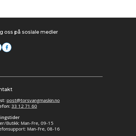
g oss på sosiale medier
ntakt
st:
post@torsvangmaskin.no
efon:
33 12 71 60
ingstider
er/Butikk: Man-Fre, 09-15
efonsupport: Man-Fre, 08-16