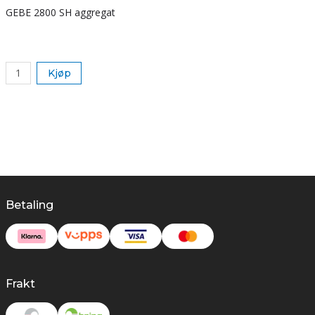
GEBE 2800 SH aggregat
S
k
Kjøp
Betaling
Frakt