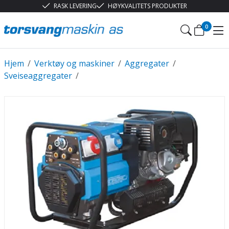
RASK LEVERING
HØYKVALITETS PRODUKTER
0
Hjem
/
Verktøy og maskiner
/
Aggregater
/
Sveiseaggregater
/