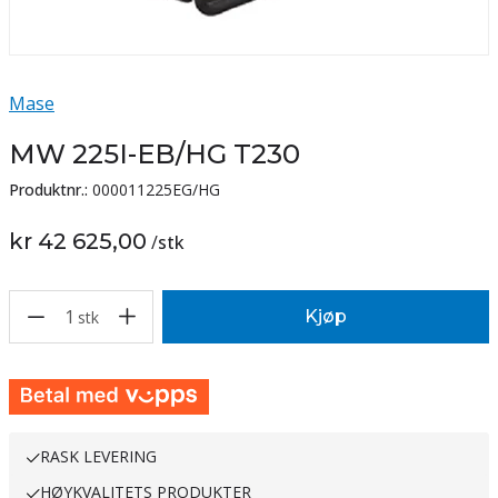
Mase
MW 225I-EB/HG T230
Produktnr.:
000011225EG/HG
kr 42 625,00
/
stk
1
Kjøp
stk
RASK LEVERING
HØYKVALITETS PRODUKTER