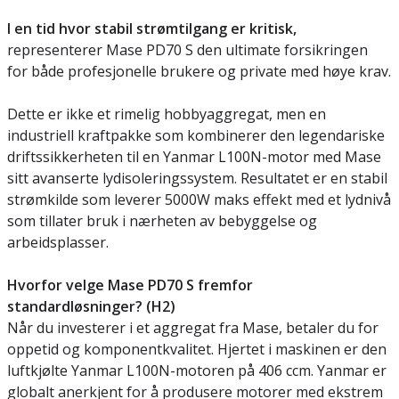
I en tid hvor stabil strømtilgang er kritisk,
representerer Mase PD70 S den ultimate forsikringen
for både profesjonelle brukere og private med høye krav.
Dette er ikke et rimelig hobbyaggregat, men en
industriell kraftpakke som kombinerer den legendariske
driftssikkerheten til en Yanmar L100N-motor med Mase
sitt avanserte lydisoleringssystem. Resultatet er en stabil
strømkilde som leverer 5000W maks effekt med et lydnivå
som tillater bruk i nærheten av bebyggelse og
arbeidsplasser.
Hvorfor velge Mase PD70 S fremfor
standardløsninger? (H2)
Når du investerer i et aggregat fra Mase, betaler du for
oppetid og komponentkvalitet. Hjertet i maskinen er den
luftkjølte Yanmar L100N-motoren på 406 ccm. Yanmar er
globalt anerkjent for å produsere motorer med ekstrem