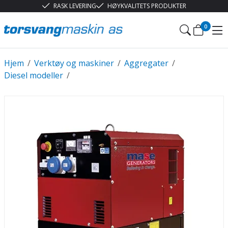
RASK LEVERING
HØYKVALITETS PRODUKTER
0
Hjem
/
Verktøy og maskiner
/
Aggregater
/
Diesel modeller
/