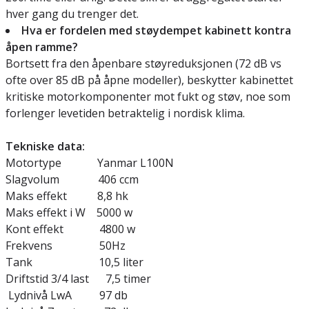
hver gang du trenger det.
Hva er fordelen med støydempet kabinett kontra
åpen ramme?
Bortsett fra den åpenbare støyreduksjonen (72 dB vs
ofte over 85 dB på åpne modeller), beskytter kabinettet
kritiske motorkomponenter mot fukt og støv, noe som
forlenger levetiden betraktelig i nordisk klima.
Tekniske data:
Motortype Yanmar L100N
Slagvolum 406 ccm
Maks effekt 8,8 hk
Maks effekt i W 5000 w
Kont effekt 4800 w
Frekvens 50Hz
Tank 10,5 liter
Driftstid 3/4 last 7,5 timer
Lydnivå LwA 97 db