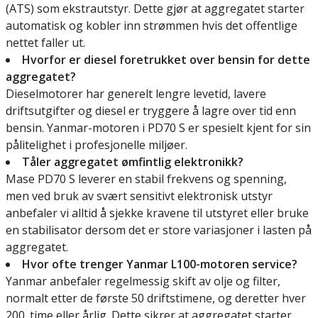
(ATS) som ekstrautstyr. Dette gjør at aggregatet starter
automatisk og kobler inn strømmen hvis det offentlige
nettet faller ut.
Hvorfor er diesel foretrukket over bensin for dette
aggregatet?
Dieselmotorer har generelt lengre levetid, lavere
driftsutgifter og diesel er tryggere å lagre over tid enn
bensin. Yanmar-motoren i PD70 S er spesielt kjent for sin
pålitelighet i profesjonelle miljøer.
Tåler aggregatet ømfintlig elektronikk?
Mase PD70 S leverer en stabil frekvens og spenning,
men ved bruk av svært sensitivt elektronisk utstyr
anbefaler vi alltid å sjekke kravene til utstyret eller bruke
en stabilisator dersom det er store variasjoner i lasten på
aggregatet.
Hvor ofte trenger Yanmar L100-motoren service?
Yanmar anbefaler regelmessig skift av olje og filter,
normalt etter de første 50 driftstimene, og deretter hver
200. time eller årlig. Dette sikrer at aggregatet starter