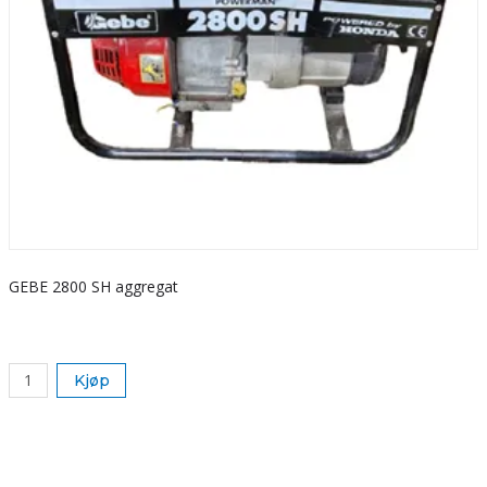
GEBE 2800 SH aggregat
S
k
Kjøp