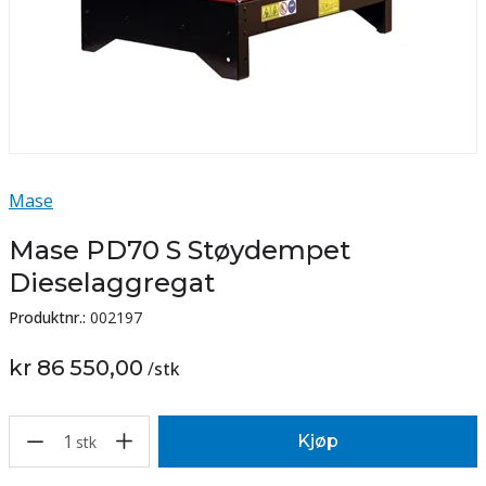
Mase
Mase PD70 S Støydempet
Dieselaggregat
Produktnr.:
002197
kr 86 550,00
/
stk
1
Kjøp
stk