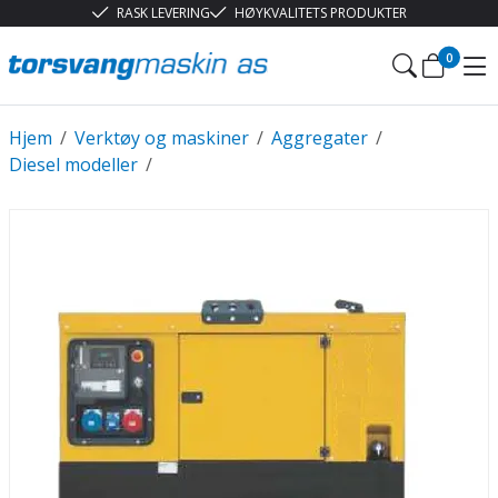
RASK LEVERING
HØYKVALITETS PRODUKTER
0
Hjem
/
Verktøy og maskiner
/
Aggregater
/
Diesel modeller
/