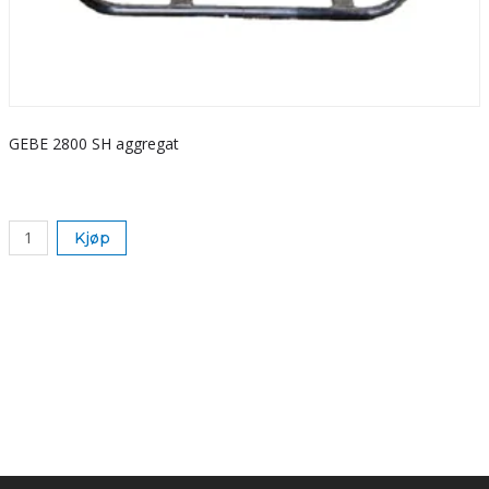
GEBE 2800 SH aggregat
S
k
Kjøp