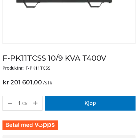
F-PK11TCSS 10/9 KVA T400V
Produktnr.:
F-PK11TCSS
kr 201 601,00
/
stk
1
Kjøp
stk