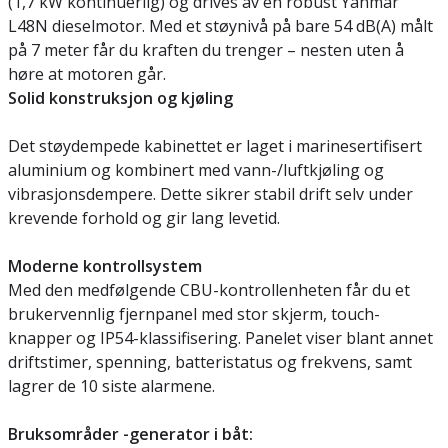
(1,7 kW kontinuerlig) og drives av en robust Yanmar
L48N dieselmotor. Med et støynivå på bare 54 dB(A) målt
på 7 meter får du kraften du trenger – nesten uten å
høre at motoren går.
Solid konstruksjon og kjøling
Det støydempede kabinettet er laget i marinesertifisert
aluminium og kombinert med vann-/luftkjøling og
vibrasjonsdempere. Dette sikrer stabil drift selv under
krevende forhold og gir lang levetid.
Moderne kontrollsystem
Med den medfølgende CBU-kontrollenheten får du et
brukervennlig fjernpanel med stor skjerm, touch-
knapper og IP54-klassifisering. Panelet viser blant annet
driftstimer, spenning, batteristatus og frekvens, samt
lagrer de 10 siste alarmene.
Bruksområder -generator i båt: