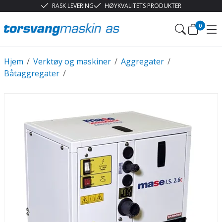
RASK LEVERING
HØYKVALITETS PRODUKTER
0
Hjem
/
Verktøy og maskiner
/
Aggregater
/
Båtaggregater
/