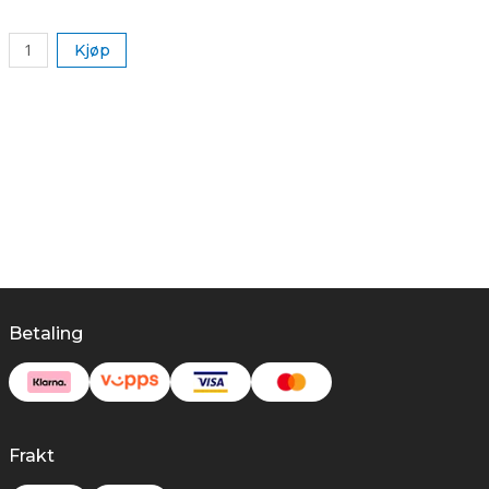
k
Kjøp
Betaling
Frakt