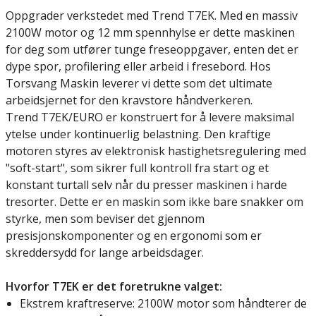
Oppgrader verkstedet med Trend T7EK. Med en massiv
2100W motor og 12 mm spennhylse er dette maskinen
for deg som utfører tunge freseoppgaver, enten det er
dype spor, profilering eller arbeid i fresebord. Hos
Torsvang Maskin leverer vi dette som det ultimate
arbeidsjernet for den kravstore håndverkeren.
Trend T7EK/EURO er konstruert for å levere maksimal
ytelse under kontinuerlig belastning. Den kraftige
motoren styres av elektronisk hastighetsregulering med
"soft-start", som sikrer full kontroll fra start og et
konstant turtall selv når du presser maskinen i harde
tresorter. Dette er en maskin som ikke bare snakker om
styrke, men som beviser det gjennom
presisjonskomponenter og en ergonomi som er
skreddersydd for lange arbeidsdager.
Hvorfor T7EK er det foretrukne valget:
Ekstrem kraftreserve: 2100W motor som håndterer de