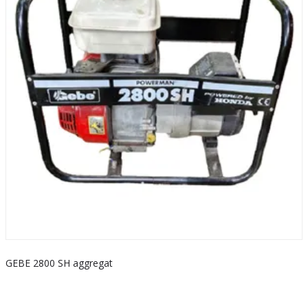
GEBE 2800 SH aggregat
S
k