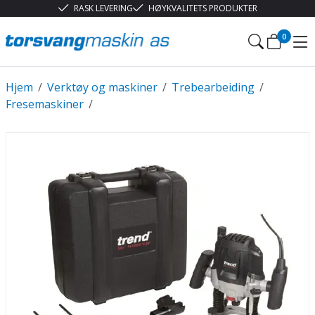
RASK LEVERING
HØYKVALITETS PRODUKTER
0
Hjem
/
Verktøy og maskiner
/
Trebearbeiding
/
Fresemaskiner
/