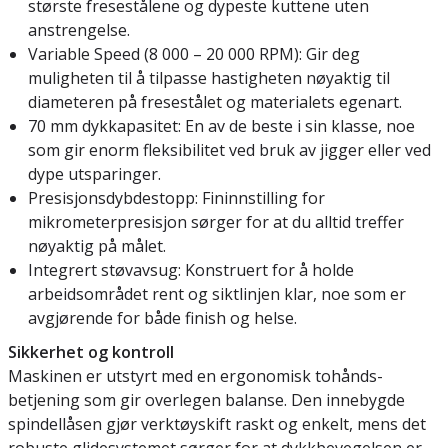
største fresestålene og dypeste kuttene uten
anstrengelse.
Variable Speed (8 000 – 20 000 RPM): Gir deg
muligheten til å tilpasse hastigheten nøyaktig til
diameteren på fresestålet og materialets egenart.
70 mm dykkapasitet: En av de beste i sin klasse, noe
som gir enorm fleksibilitet ved bruk av jigger eller ved
dype utsparinger.
Presisjonsdybdestopp: Fininnstilling for
mikrometerpresisjon sørger for at du alltid treffer
nøyaktig på målet.
Integrert støvavsug: Konstruert for å holde
arbeidsområdet rent og siktlinjen klar, noe som er
avgjørende for både finish og helse.
Sikkerhet og kontroll
Maskinen er utstyrt med en ergonomisk tohånds-
betjening som gir overlegen balanse. Den innebygde
spindellåsen gjør verktøyskift raskt og enkelt, mens det