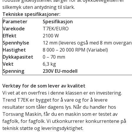
robuste glidesystemet sørger for at dykkbevegelsen er
silkemyk uten antydning til slark.
Tekniske spesifikasjoner:
Parameter
Spesifikasjon
Varekode
T7EK/EURO
Effekt
2100 W
Spennhylse
12 mm (leveres også med 8 mm overgan
Hastighet
8 000 – 20 000 RPM (Variabel)
Dykkapasitet
0 – 70 mm
Vekt
6,3 kg
Spenning
230V EU-modell
Verktøy for de som lever av kvalitet
Vi vet at en overfres i denne klassen er en investering.
Trend T7EK er bygget for å vare og for å levere
resultater som tåler dagens lys. Når du handler hos
Torsvang Maskin, får du en maskin som er testet av
fagfolk, for fagfolk. Vi utkonkurrerer konkurrentene på
teknisk støtte og leveringsdyktighet.