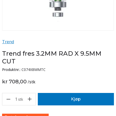
Trend
Trend fres 3.2MM RAD X 9.5MM
CUT
Produktnr.:
C074X8MMTC
kr 708,00
/
stk
1
Kjøp
stk