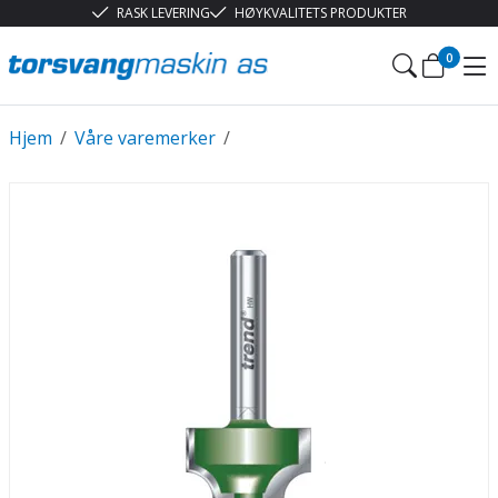
RASK LEVERING
HØYKVALITETS PRODUKTER
0
Hjem
/
Våre varemerker
/