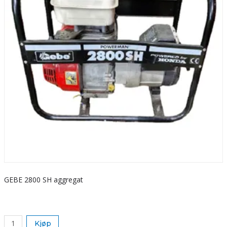
GEBE 2800 SH aggregat
S
k
Kjøp