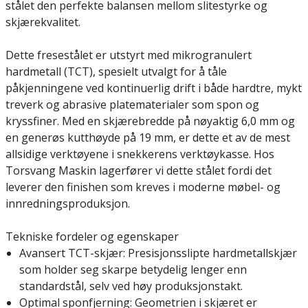
stålet den perfekte balansen mellom slitestyrke og
skjærekvalitet.
Dette fresestålet er utstyrt med mikrogranulert
hardmetall (TCT), spesielt utvalgt for å tåle
påkjenningene ved kontinuerlig drift i både hardtre, mykt
treverk og abrasive platematerialer som spon og
kryssfiner. Med en skjærebredde på nøyaktig 6,0 mm og
en generøs kutthøyde på 19 mm, er dette et av de mest
allsidige verktøyene i snekkerens verktøykasse. Hos
Torsvang Maskin lagerfører vi dette stålet fordi det
leverer den finishen som kreves i moderne møbel- og
innredningsproduksjon.
Tekniske fordeler og egenskaper
Avansert TCT-skjær: Presisjonsslipte hardmetallskjær
som holder seg skarpe betydelig lenger enn
standardstål, selv ved høy produksjonstakt.
Optimal sponfjerning: Geometrien i skjæret er