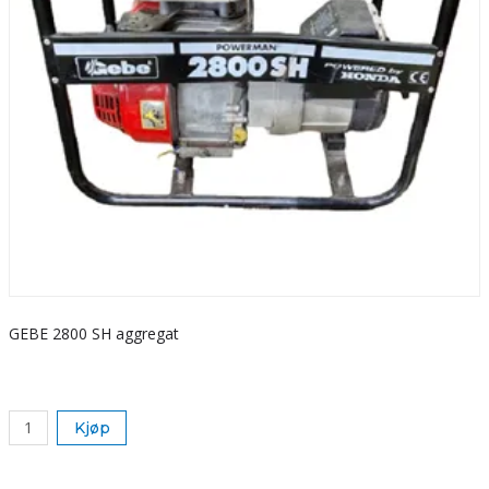
GEBE 2800 SH aggregat
S
k
Kjøp