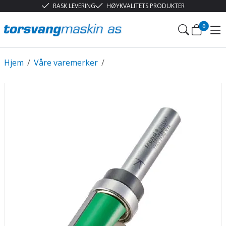
RASK LEVERING
HØYKVALITETS PRODUKTER
0
Hjem
/
Våre varemerker
/