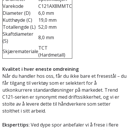
Varekode
C121AX8MMTC
Diameter (D)
6,0 mm
Kutthøyde (C)
19,0 mm
Totallengde (L)
52,0 mm
Skaftdiameter
8,0 mm
(S)
TCT
Skjæremateriale
(Hardmetall)
Kvalitet i hver eneste omdreining
Når du handler hos oss, får du ikke bare et fresestål – du
får tilgang til verktøy som er selektert for å
utkonkurrere standardløsninger på markedet. Trend
C121-serien er synonymt med driftssikkerhet, og vi er
stolte av å levere dette til håndverkere som setter
stolthet i sitt arbeid.
Eksperttips:
Ved dype spor anbefaler vi å frese i flere