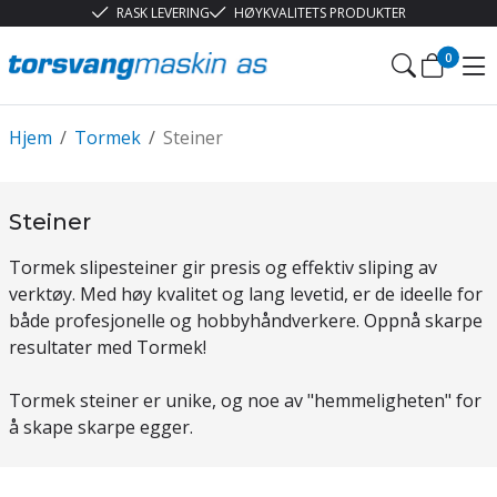
RASK LEVERING
HØYKVALITETS PRODUKTER
0
Hjem
/
Tormek
/
Steiner
Steiner
Tormek slipesteiner gir presis og effektiv sliping av
verktøy. Med høy kvalitet og lang levetid, er de ideelle for
både profesjonelle og hobbyhåndverkere. Oppnå skarpe
resultater med Tormek!
Tormek steiner er unike, og noe av "hemmeligheten" for
å skape skarpe egger.