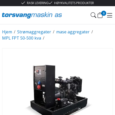
RASK LEVERING
HØYKVALITETS PRODUKTER
0
Hjem
/
Strømaggregater
/
mase aggregater
/
MPL FPT 50-500 kva
/