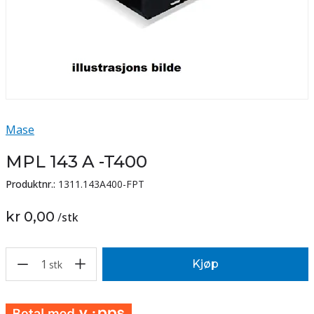
Mase
MPL 143 A -T400
Produktnr.:
1311.143A400-FPT
kr 0,00
/
stk
1
Kjøp
stk