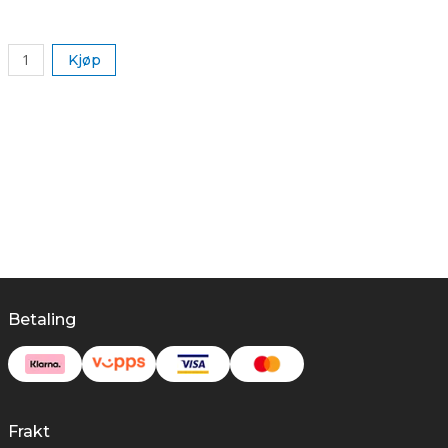
k
Kjøp
Betaling
Frakt